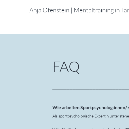
Anja Ofenstein | Mentaltraining in Ta
FAQ
__________________________
Wie arbeiten Sportpsycholog:innen/ 
Als sportpsychologische Expertin unterstehe
Würde und Integrität der Personen, mit den
bin an die berufsethischen Grundsätze geb